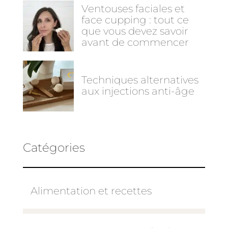
Ventouses faciales et
face cupping : tout ce
que vous devez savoir
avant de commencer
Techniques alternatives
aux injections anti-âge
Catégories
Alimentation et recettes