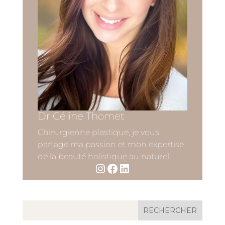
Dr Céline Thomet
Chirurgienne plastique, je vous
partage ma passion et mon expertise
de la beauté holistique au naturel.
Instagram
Facebook
LinkedIn
RECHERCHER