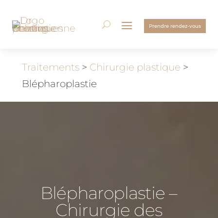
Prendre rendez-vous
Traitements
>
Chirurgie plastique
>
Blépharoplastie
Blépharoplastie –
Chirurgie des