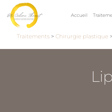
Accueil
Traitem
Traitements
>
Chirurgie plastique
Li