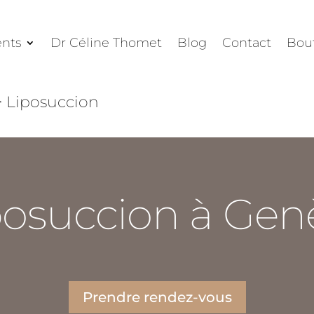
ents
Dr Céline Thomet
Blog
Contact
Bou
>
Liposuccion
posuccion à Gen
Prendre rendez-vous